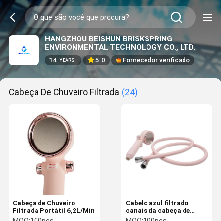
HANGZHOU BEISHUN BRISKSPRING
ENVIRONMENTAL TECHNOLOGY CO., LTD.
14
5.0
Fornecedor verificado
YEARS
Cabeça De Chuveiro Filtrada
(24)
Cabeça de Chuveiro
Cabelo azul filtrado
Filtrada Portátil 6,2L/Min
canais da cabeça de
chuveiro 6.2L/da alta
MOQ:
100pcs
MOQ:
100pcs