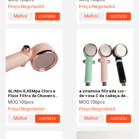
pressão três Min Shower
Preço:
Negotiated
Preço:
Negotiated
Water Filter For
Melhor
contato
Melhor
contato
preço
preço
6L/Min 0,05Mpa Cloro e
a vitamina filtrada cor-
Flúor Filtro de Chuveiro
de-rosa C da cabeça de
Filtro de Calcário Cabeça
chuveiro 0.55Mpa filtrou
MOQ:
100pcs
MOQ:
100pcs
de Chuveiro
a cabeça de chuveiro
Preço:
Negotiated
Preço:
Negotiated
destacável
Melhor
contato
Melhor
contato
preço
preço