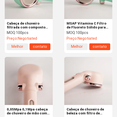
Cabeça de chuveiro
MSAP Vitamina C Filtro
filtrada com composto
de Fluoreto Sólido para
MSAP para banho
Cabeça de Chuveiro com
MOQ:
100pcs
MOQ:
100pcs
removendo filtro de cloro
Varinha de Mão
Preço:
Negotiated
Preço:
Negotiated
para chuveiro
Melhor
contato
Melhor
contato
preço
preço
Lar
Produtos
Sobre Nós
Visita À
Fábrica
0,05Mpa 0,1Mpa cabeça
Cabeça de chuveiro de
de chuveiro de mão com
beleza com filtro de