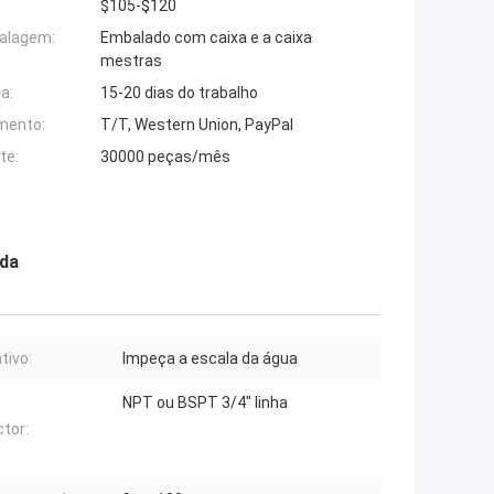
$105-$120
alagem:
Embalado com caixa e a caixa
mestras
a:
15-20 dias do trabalho
mento:
T/T, Western Union, PayPal
te:
30000 peças/mês
ada
tivo:
Impeça a escala da água
NPT ou BSPT 3/4" linha
tor: