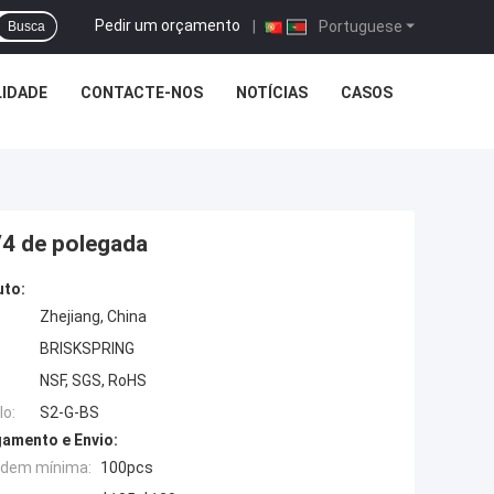
Pedir um orçamento
|
Portuguese
Busca
LIDADE
CONTACTE-NOS
NOTÍCIAS
CASOS
/4 de polegada
uto:
Zhejiang, China
BRISKSPRING
NSF, SGS, RoHS
o:
S2-G-BS
amento e Envio:
rdem mínima:
100pcs