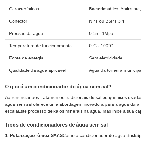
Características
Bacteriostático, Antirrust
Conector
NPT ou BSPT 3/4"
Pressão da água
0.15 - 1Mpa
Temperatura de funcionamento
0°C - 100°C
Fonte de energia
Sem eletricidade.
Qualidade da água aplicável
Água da torneira municipa
O que é um condicionador de água sem sal?
Ao renunciar aos tratamentos tradicionais de sal ou químicos usa
água sem sal oferece uma abordagem inovadora para a água dura n
escalaEste processo deixa os minerais na água, mas inibe a sua ca
Tipos de condicionadores de água sem sal
1. Polarização iônica SAAS
Como o condicionador de água BriskSp