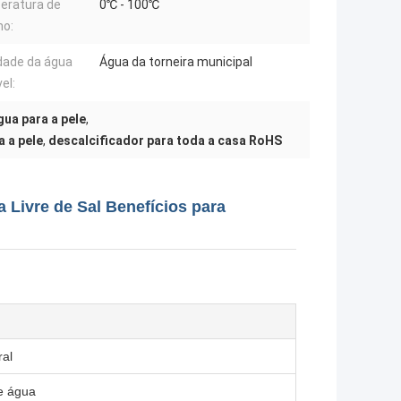
eratura de
0℃ - 100℃
ho:
dade da água
Água da torneira municipal
el:
gua para a pele
,
a a pele
,
descalcificador para toda a casa RoHS
 Livre de Sal Benefícios para
ral
e água