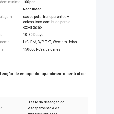
rdem mínima:
100pcs
Negotiated
alagem:
sacos polis transparentes +
caixas lisas contínuas para a
exportação
a:
10-30 Daays
mento:
L/C, D/A, D/P, T/T, Western Union
te:
150000 PCes pelo mês
tecção de escape do aquecimento central de
Teste da detecção do
o:
escapamento & da