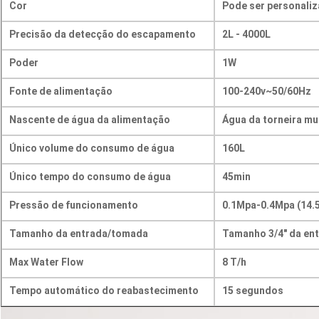
Cor
Pode ser personali
Precisão da detecção do escapamento
2L - 4000L
Poder
1W
Fonte de alimentação
100-240v~50/60Hz
Nascente de água da alimentação
Água da torneira mu
Único volume do consumo de água
160L
Único tempo do consumo de água
45min
Pressão de funcionamento
0.1Mpa-0.4Mpa (14.5
Tamanho da entrada/tomada
Tamanho 3/4" da en
Max Water Flow
8 T/h
Tempo automático do reabastecimento
15 segundos