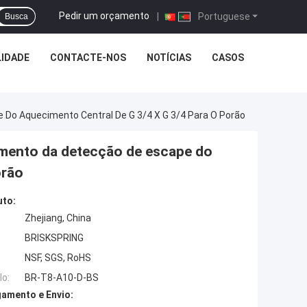
Pedir um orçamento
|
Portuguese
Busca
LIDADE
CONTACTE-NOS
NOTÍCIAS
CASOS
Do Aquecimento Central De G 3/4 X G 3/4 Para O Porão
amento da detecção de escape do
orão
uto:
Zhejiang, China
BRISKSPRING
NSF, SGS, RoHS
o:
BR-T8-A10-D-BS
amento e Envio: