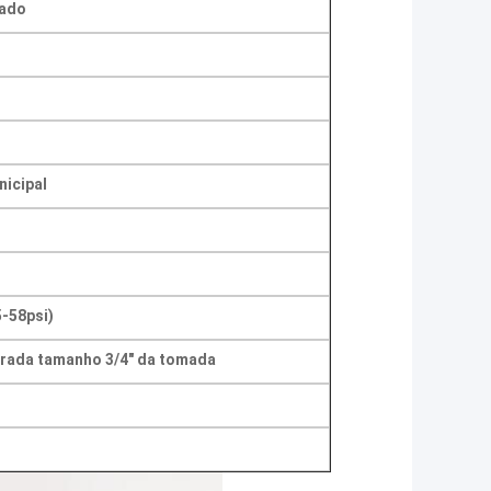
zado
nicipal
-58psi)
trada tamanho 3/4" da tomada