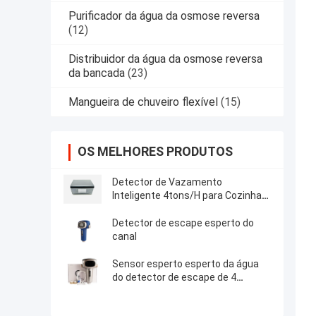
Purificador da água da osmose reversa
(12)
Distribuidor da água da osmose reversa
da bancada
(23)
Mangueira de chuveiro flexível
(15)
OS MELHORES PRODUTOS
Detector de Vazamento
Inteligente 4tons/H para Cozinha
Detector de Vazamento
Automático com Corte de Água
Detector de escape esperto do
canal
Sensor esperto esperto da água
do detector de escape de 4
Tons/H