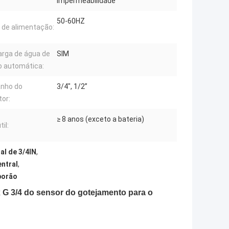
impermeabilidade
50-60HZ
 de alimentação:
rga de água de
SIM
o automática:
nho do
3/4", 1/2”
or:
≥ 8 anos (exceto a bateria)
til:
l de 3/4IN
,
ntral
,
porão
 G 3/4 do sensor do gotejamento para o