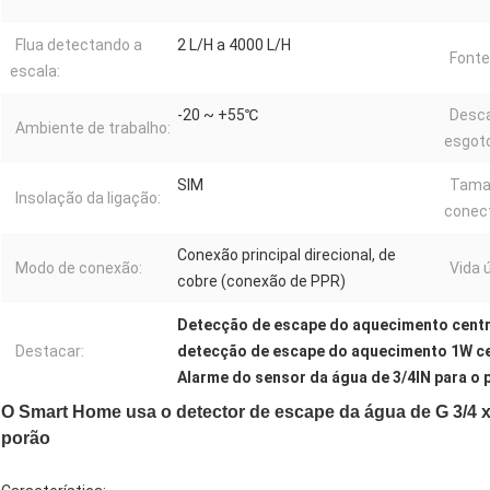
Flua detectando a
2 L/H a 4000 L/H
Fonte
escala:
-20 ~ +55℃
Desca
Ambiente de trabalho:
esgot
SIM
Tama
Insolação da ligação:
conect
Conexão principal direcional, de
Modo de conexão:
Vida ú
cobre (conexão de PPR)
Detecção de escape do aquecimento centra
Destacar:
detecção de escape do aquecimento 1W ce
Alarme do sensor da água de 3/4IN para o 
O Smart Home usa o detector de escape da água de G 3/4 x
porão