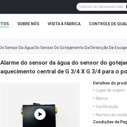
UTOS
SOBRE NÓS
VISITA À FÁBRICA
CONTROLE DE QUA
Do Sensor Da Água Do Sensor Do Gotejamento Da Detecção De Escape 
Alarme do sensor da água do sensor do gotej
aquecimento central de G 3/4 X G 3/4 para o p
Detalhes do prod
Lugar de origem:
Marca:
Certificação:
Número do model
Condições de Pag