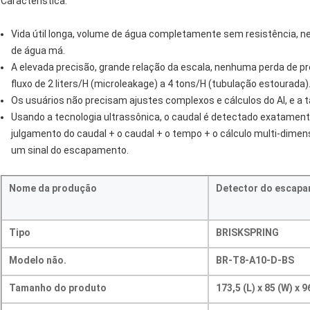
Característica:
Vida útil longa, volume de água completamente sem resistência, n
de água má.
A elevada precisão, grande relação da escala, nenhuma perda de 
fluxo de 2 liters/H (microleakage) a 4 tons/H (tubulação estourada)
Os usuários não precisam ajustes complexos e cálculos do AI, e a 
Usando a tecnologia ultrassônica, o caudal é detectado exatame
julgamento do caudal + o caudal + o tempo + o cálculo multi-dimen
um sinal do escapamento.
Nome da produção
Detector do escapa
Tipo
BRISKSPRING
Modelo não.
BR-T8-A10-D-BS
Tamanho do produto
173,5 (L) x 85 (W) x 