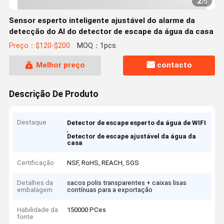
2
/
5
Sensor esperto inteligente ajustável do alarme da
detecção do AI do detector de escape da água da casa
Preço：$120-$200
MOQ：1pcs
Melhor preço
contacto
Descrição De Produto
Destaque
Detector de escape esperto da água de WIFI
,
Detector de escape ajustável da água da
casa
Certificação
NSF, RoHS, REACH, SGS
Detalhes da
sacos polis transparentes + caixas lisas
embalagem
contínuas para a exportação
Habilidade da
150000 PCes
fonte