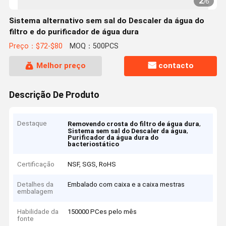
2
/
6
Sistema alternativo sem sal do Descaler da água do
filtro e do purificador de água dura
Preço：$72-$80
MOQ：500PCS
Melhor preço
contacto
Descrição De Produto
Destaque
,
Removendo crosta do filtro de água dura
,
Sistema sem sal do Descaler da água
Purificador da água dura do
bacteriostático
Certificação
NSF, SGS, RoHS
Detalhes da
Embalado com caixa e a caixa mestras
embalagem
Habilidade da
150000 PCes pelo mês
fonte