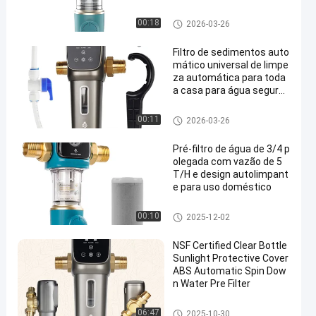
sedimentos com retrolav
agem reutilizável para pur
Da casa filtro inteiro pre
00:18
2026-03-26
ificador de água de encan
amento doméstico
Filtro de sedimentos auto
mático universal de limpe
za automática para toda
a casa para água segura
e saudável
Da água filtro pre
00:11
2026-03-26
Pré-filtro de água de 3/4 p
olegada com vazão de 5
T/H e design autolimpant
e para uso doméstico
Da água filtro pre
00:10
2025-12-02
NSF Certified Clear Bottle
Sunlight Protective Cover
ABS Automatic Spin Dow
n Water Pre Filter
Da água filtro pre
06:47
2025-10-30