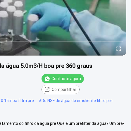
 da água 5.0m3/H boa pre 360 graus
Contacte agora
Compartilhar
 0.15mpa filtra pre
#
Do NSF de água do emoliente filtro pre
atamento do filtro da água pre Que é um prefilter da água? Um pre-
....
Vista mais