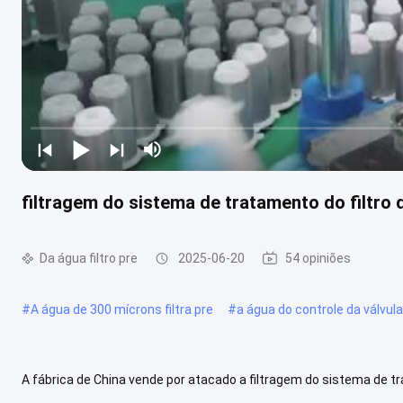
filtragem do sistema de tratamento do filtro
Da água filtro pre
2025-06-20
54 opiniões
#
A água de 300 mícrons filtra pre
#
a água do controle da válvula
A fábrica de China vende por atacado a filtragem do sistema de tr
filtro, igualmente conhecido como um filtro do sedimento, elimina a 